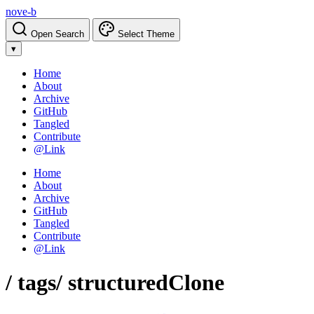
nove-b
Open Search
Select Theme
▾
Home
About
Archive
GitHub
Tangled
Contribute
@Link
Home
About
Archive
GitHub
Tangled
Contribute
@Link
/ tags
/ structuredClone