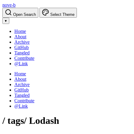
nove-b
Open Search
Select Theme
▾
Home
About
Archive
GitHub
Tangled
Contribute
@Link
Home
About
Archive
GitHub
Tangled
Contribute
@Link
/ tags
/ Lodash