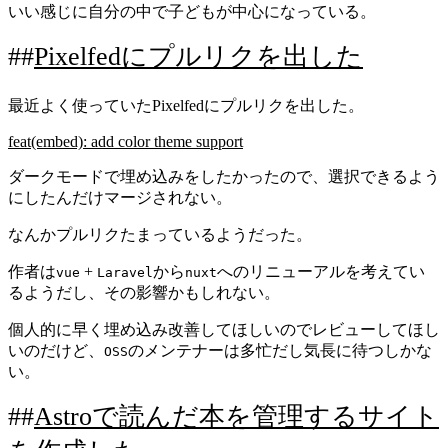
いい感じに自分の中で子どもが中心になっている。
Pixelfedにプルリクを出した
最近よく使っていたPixelfedにプルリクを出した。
feat(embed): add color theme support
ダークモードで埋め込みをしたかったので、選択できるよう
にしたんだけマージされない。
なんかプルリクたまっているようだった。
作者は
+
から
へのリニューアルを考えてい
vue
Laravel
nuxt
るようだし、その影響かもしれない。
個人的に早く埋め込み改善してほしいのでレビューしてほし
いのだけど、
のメンテナーは多忙だし気長に待つしかな
OSS
い。
Astroで読んだ本を管理するサイト