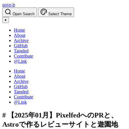
nove-b
Open Search
Select Theme
▾
Home
About
Archive
GitHub
Tangled
Contribute
@Link
Home
About
Archive
GitHub
Tangled
Contribute
@Link
# 【2025年01月】PixelfedへのPRと、
Astroで作るレビューサイトと遊園地